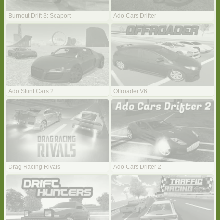
Burnout Drift 3: Seaport
Ado Cars Drifter
Ado Stunt Cars 2
Offroader V6
Drag Racing Rivals
Ado Cars Drifter 2