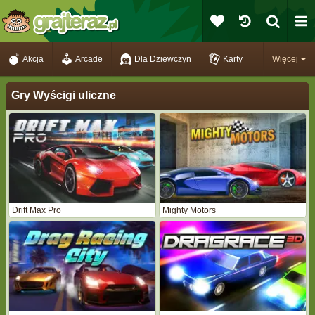
Akcja
Arcade
Dla Dziewczyn
Karty
Więcej
Gry Wyścigi uliczne
Drift Max Pro
Mighty Motors