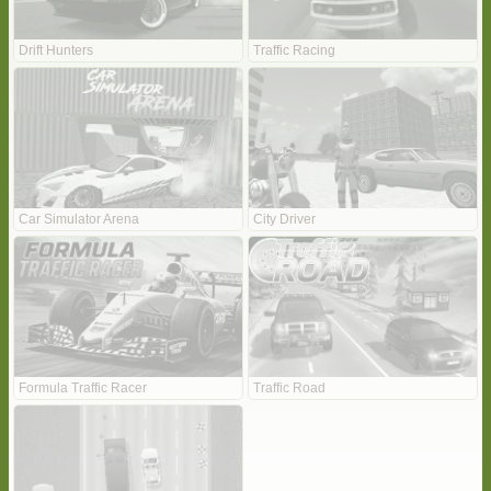
Drift Hunters
Traffic Racing
Car Simulator Arena
City Driver
Formula Traffic Racer
Traffic Road