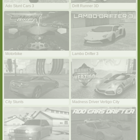
Ado Stunt Cars 3
Drift Runner 3D
Motorbike
Lambo Drifter 3
City Stunts
Madness Driver Vertigo City