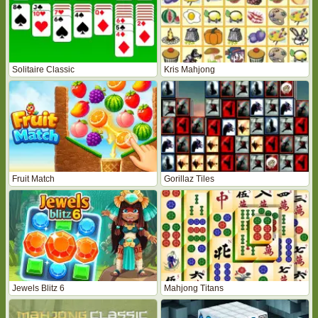
Solitaire Classic
Kris Mahjong
Fruit Match
Gorillaz Tiles
Jewels Blitz 6
Mahjong Titans