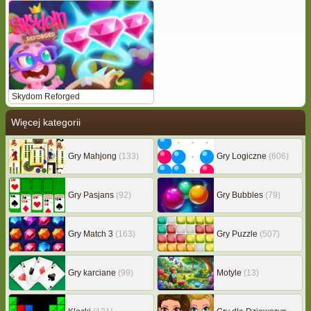
Skydom Reforged
Więcej kategorii
Gry Mahjong
(133)
Gry Logiczne
(606)
Gry Pasjans
(92)
Gry Bubbles
(79)
Gry Match 3
(163)
Gry Puzzle
(507)
Gry karciane
(99)
Motyle
(13)