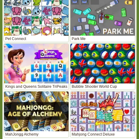
Pet Connect
Park Me
Kings and Queens Solitaire TriPeaks
Bubble Shooter World Cup
MahJongg Alchemy
Mahjong Connect Deluxe