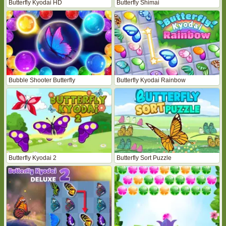
Butterfly Kyodai HD
Butterfly Shimai
Bubble Shooter Butterfly
Butterfly Kyodai Rainbow
Butterfly Kyodai 2
Butterfly Sort Puzzle