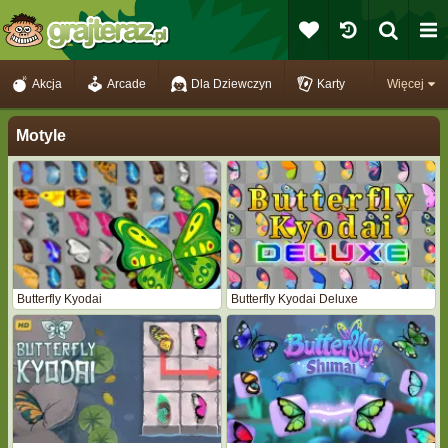
Akcja
Arcade
Dla Dziewczyn
Karty
Więcej
Motyle
Butterfly Kyodai
Butterfly Kyodai Deluxe