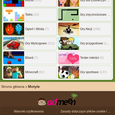
Klocki
(131)
Gry dla Dziewczyn
(239)
Tetris
(10)
Gry zręcznościowe
(507)
Ogień i Woda
(7)
Gry Akcji
(268)
Gry Wyścigowe
(212)
Gry przygodowe
(217)
Bilard
(7)
Tester miłości
(5)
Minecraft
(62)
Gry sportowe
(137)
Strona główna
Motyle
Warunki użytkowania
Zasady dotyczące plików cookie i ochrony danych osobowych