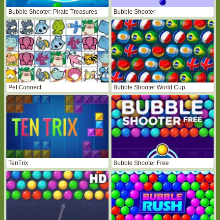
Bubble Shooter: Pirate Treasures
Bubble Shooter
Pet Connect
Bubble Shooter World Cup
TenTrix
Bubble Shooter Free