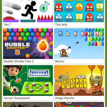
Vex 7
Tiny Jelly
Bubble Shooter Free 3
Bloons
Soccer Tournament
Amigo Pancho