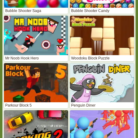
Bubble Shooter Saga
Bubble Shooter Candy
Mr Noob Hook Hero
Woodoku Block Puzzle
Parkour Block 5
Penguin Diner