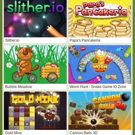
Slither.io
Papa's Pancakeria
Bubble Meadow
Worm Hunt - Snake Game IO Zone
Gold Mine
Cannon Balls 3D