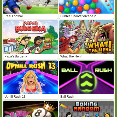
Real Football
Bubble Shooter Arcade 2
Papa's Burgeria
What The Hen!
Uphill Rush 13
Ball Rush