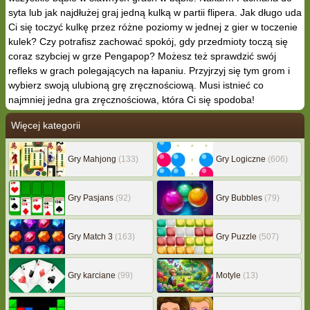
syta lub jak najdłużej graj jedną kulką w partii flipera. Jak długo uda
Ci się toczyć kulkę przez różne poziomy w jednej z gier w toczenie
kulek? Czy potrafisz zachować spokój, gdy przedmioty toczą się
coraz szybciej w grze Pengapop? Możesz też sprawdzić swój
refleks w grach polegających na łapaniu. Przyjrzyj się tym grom i
wybierz swoją ulubioną grę zręcznościową. Musi istnieć co
najmniej jedna gra zręcznościowa, która Ci się spodoba!
Więcej kategorii
Gry Mahjong
(133)
Gry Logiczne
(606)
Gry Pasjans
(92)
Gry Bubbles
(79)
Gry Match 3
(163)
Gry Puzzle
(507)
Gry karciane
(99)
Motyle
(13)