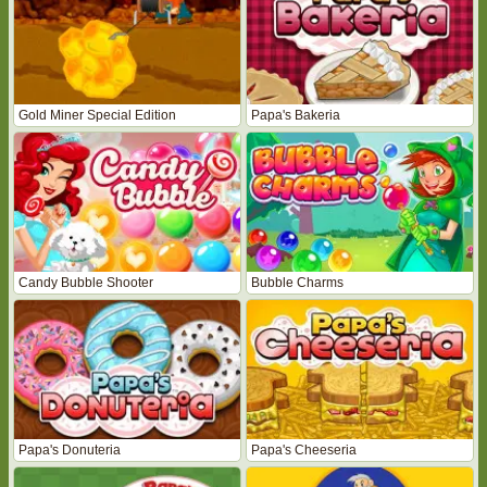
Gold Miner Special Edition
Papa's Bakeria
Candy Bubble Shooter
Bubble Charms
Papa's Donuteria
Papa's Cheeseria