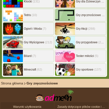
Klocki
(131)
Gry dla Dziewczyn
(239)
Tetris
(10)
Gry zręcznościowe
(507)
Ogień i Woda
(7)
Gry Akcji
(268)
Gry Wyścigowe
(212)
Gry przygodowe
(217)
Bilard
(7)
Tester miłości
(5)
Minecraft
(62)
Gry sportowe
(137)
Strona główna
Gry zręcznościowe
Warunki użytkowania
Zasady dotyczące plików cookie i ochrony danych osobowych