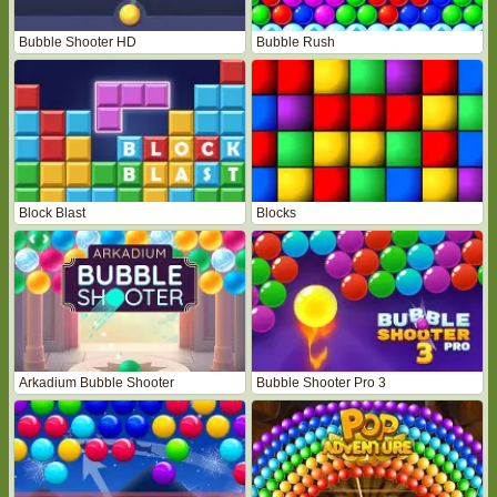
Bubble Shooter HD
Bubble Rush
Block Blast
Blocks
Arkadium Bubble Shooter
Bubble Shooter Pro 3