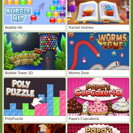
Bubble Hit
Rachel Holmes
Bubble Tower 3D
Worms Zone
PolyPuzzle
Papa's Cupcakeria