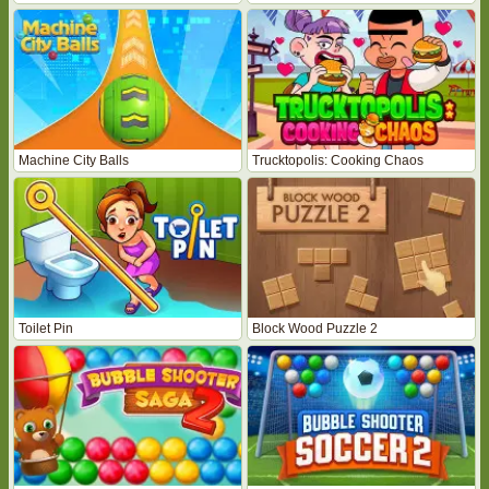
Machine City Balls
Trucktopolis: Cooking Chaos
Toilet Pin
Block Wood Puzzle 2