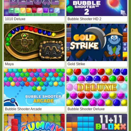
1010 Deluxe
Bubble Shooter HD 2
Maya
Gold Strike
Bubble Shooter Arcade
Bubble Shooter Deluxe