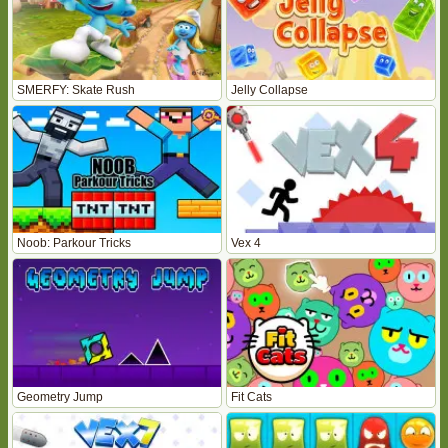
SMERFY: Skate Rush
Jelly Collapse
Noob: Parkour Tricks
Vex 4
Geometry Jump
Fit Cats