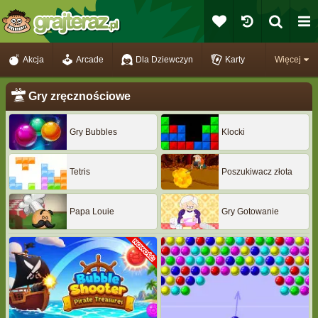
Akcja
Arcade
Dla Dziewczyn
Karty
Więcej
Gry zręcznościowe
Gry Bubbles
Klocki
Tetris
Poszukiwacz złota
Papa Louie
Gry Gotowanie