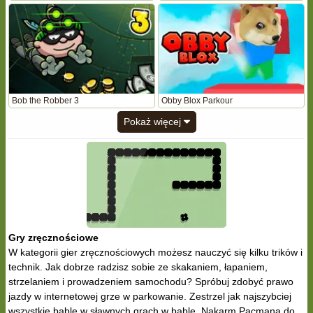
Bob the Robber 3
Obby Blox Parkour
Pokaż więcej
Gry zręcznościowe
W kategorii gier zręcznościowych możesz nauczyć się kilku trików i
technik. Jak dobrze radzisz sobie ze skakaniem, łapaniem,
strzelaniem i prowadzeniem samochodu? Spróbuj zdobyć prawo
jazdy w internetowej grze w parkowanie. Zestrzel jak najszybciej
wszystkie bąble w sławnych grach w bąble. Nakarm Pacmana do