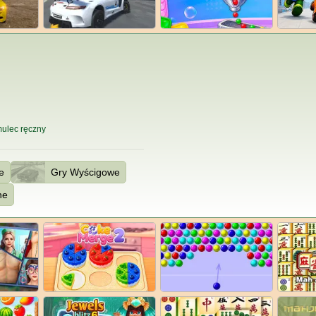
ulec ręczny
e
Gry Wyścigowe
ne