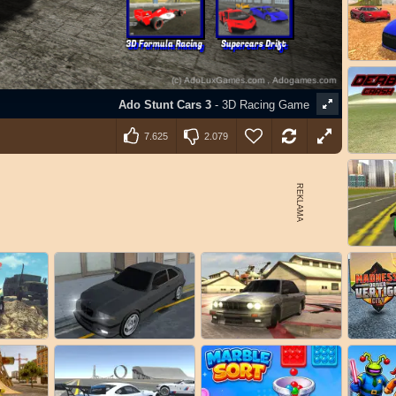
7.625
2.079