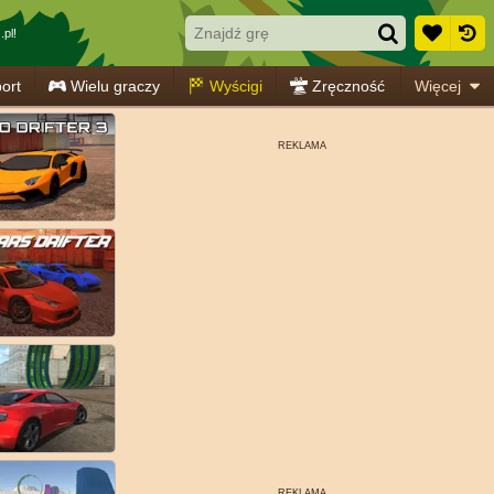
pl!
ort
Wielu graczy
Wyścigi
Zręczność
Więcej