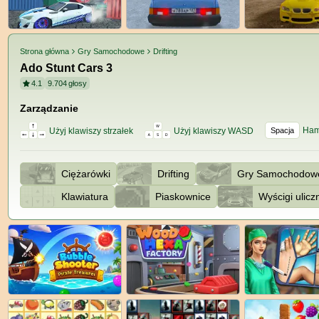
Strona główna
Gry Samochodowe
Drifting
Ado Stunt Cars 3
4.1
9.704
głosy
Zarządzanie
Ham
Użyj klawiszy strzałek
Użyj klawiszy WASD
Spacja
Ciężarówki
Drifting
Gry Samochodow
Klawiatura
Piaskownice
Wyścigi ulicz