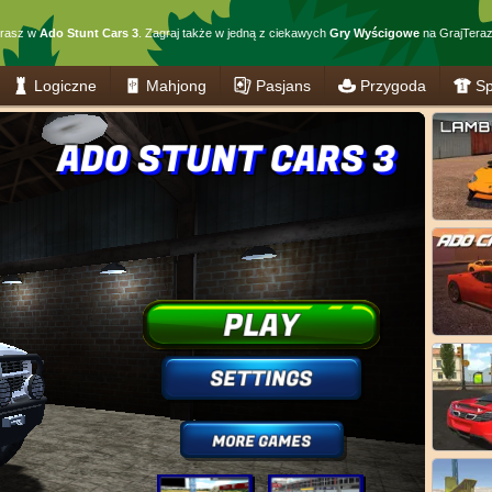
grasz w
Ado Stunt Cars 3
. Zagraj także w jedną z ciekawych
Gry Wyścigowe
na GrajTeraz.
Logiczne
Mahjong
Pasjans
Przygoda
Sp