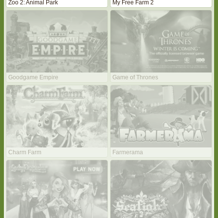
Zoo 2: Animal Park
My Free Farm 2
Goodgame Empire
Game of Thrones
Charm Farm
Farmerama