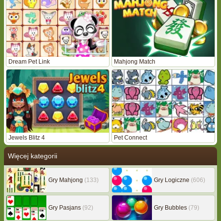
Dream Pet Link
Mahjong Match
Jewels Blitz 4
Pet Connect
Więcej kategorii
Gry Mahjong
(133)
Gry Logiczne
(606)
Gry Pasjans
(92)
Gry Bubbles
(79)