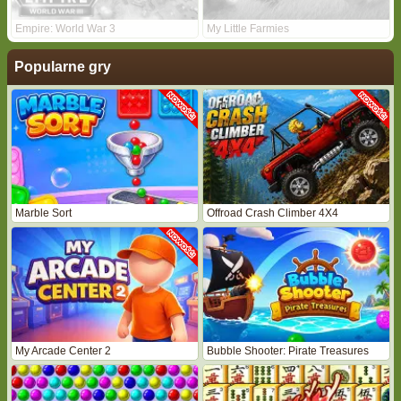
Empire: World War 3
My Little Farmies
Popularne gry
Marble Sort
Offroad Crash Climber 4X4
My Arcade Center 2
Bubble Shooter: Pirate Treasures