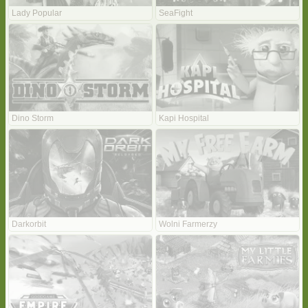
Lady Popular
SeaFight
Dino Storm
Kapi Hospital
Darkorbit
Wolni Farmerzy