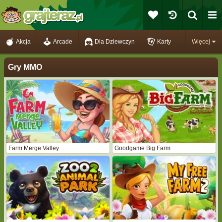
Akcja
Arcade
Dla Dziewczyn
Karty
Więcej
Gry MMO
Farm Merge Valley
Goodgame Big Farm