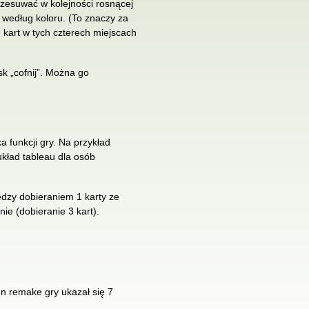
rzesuwać w kolejności rosnącej
 według koloru. (To znaczy za
h kart w tych czterech miejscach
isk „cofnij”. Można go
 funkcji gry. Na przykład
kład tableau dla osób
ędzy dobieraniem 1 karty ze
ie (dobieranie 3 kart).
en remake gry ukazał się 7