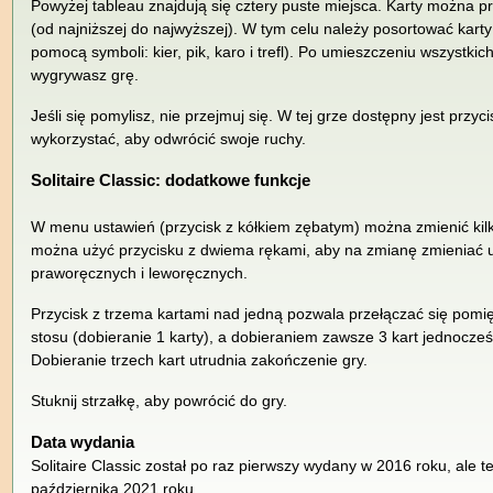
Powyżej tableau znajdują się cztery puste miejsca. Karty można p
(od najniższej do najwyższej). W tym celu należy posortować karty
pomocą symboli: kier, pik, karo i trefl). Po umieszczeniu wszystkic
wygrywasz grę.
Jeśli się pomylisz, nie przejmuj się. W tej grze dostępny jest przyc
wykorzystać, aby odwrócić swoje ruchy.
Solitaire Classic: dodatkowe funkcje
W menu ustawień (przycisk z kółkiem zębatym) można zmienić kilka
można użyć przycisku z dwiema rękami, aby na zmianę zmieniać u
praworęcznych i leworęcznych.
Przycisk z trzema kartami nad jedną pozwala przełączać się pomi
stosu (dobieranie 1 karty), a dobieraniem zawsze 3 kart jednocześn
Dobieranie trzech kart utrudnia zakończenie gry.
Stuknij strzałkę, aby powrócić do gry.
Data wydania
Solitaire Classic został po raz pierwszy wydany w 2016 roku, ale t
października 2021 roku.