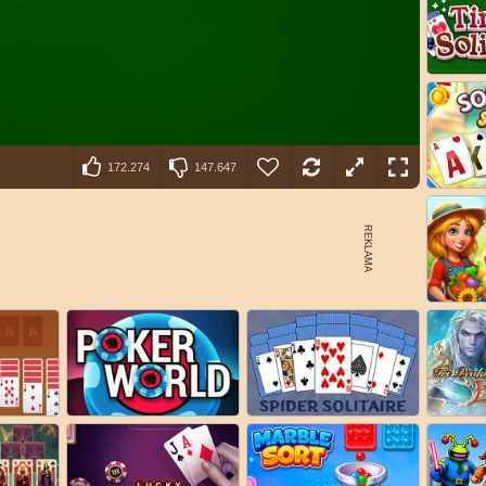
172.274
147.647