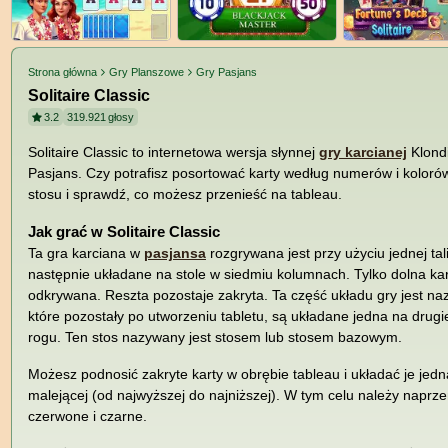
Strona główna
Gry Planszowe
Gry Pasjans
Solitaire Classic
3.2
319.921
głosy
Solitaire Classic to internetowa wersja słynnej
gry karcianej
Klondi
Pasjans. Czy potrafisz posortować karty według numerów i kolorów
stosu i sprawdź, co możesz przenieść na tableau.
Jak grać w Solitaire Classic
Ta gra karciana w
pasjansa
rozgrywana jest przy użyciu jednej tali
następnie układane na stole w siedmiu kolumnach. Tylko dolna kar
odkrywana. Reszta pozostaje zakryta. Ta część układu gry jest na
które pozostały po utworzeniu tabletu, są układane jedna na drugi
rogu. Ten stos nazywany jest stosem lub stosem bazowym.
Możesz podnosić zakryte karty w obrębie tableau i układać je jedn
malejącej (od najwyższej do najniższej). W tym celu należy naprz
czerwone i czarne.