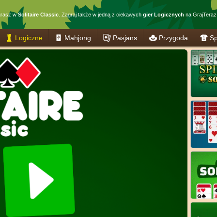
grasz w
Solitaire Classic
. Zagraj także w jedną z ciekawych
gier Logicznych
na GrajTeraz.
Logiczne
Mahjong
Pasjans
Przygoda
Sp