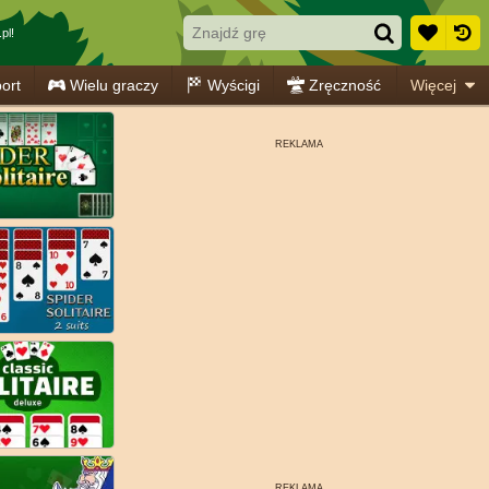
pl!
ort
Wielu graczy
Wyścigi
Zręczność
Więcej