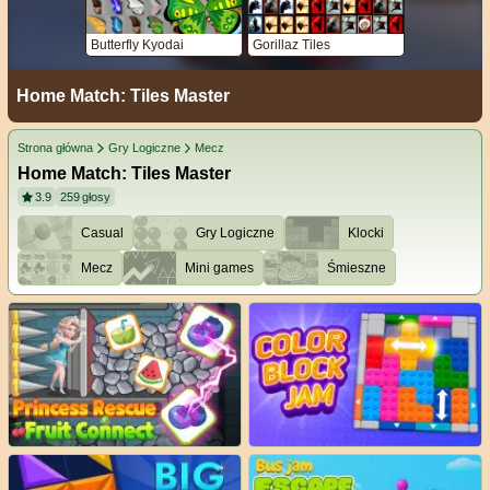
Butterfly Kyodai
Gorillaz Tiles
Home Match: Tiles Master
Strona główna
Gry Logiczne
Mecz
Home Match: Tiles Master
3.9
259
głosy
Casual
Gry Logiczne
Klocki
Mecz
Mini games
Śmieszne