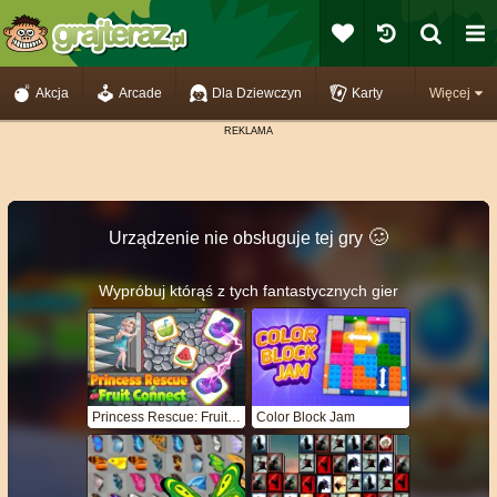
Akcja
Arcade
Dla Dziewczyn
Karty
Więcej
🥴️
Urządzenie nie obsługuje tej gry
Wypróbuj którąś z tych fantastycznych gier
Princess Rescue: Fruit Connect
Color Block Jam