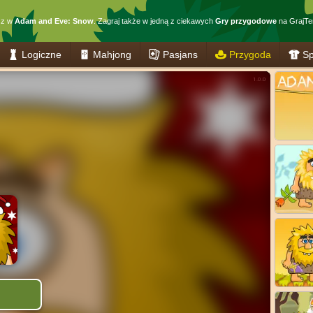
sz w
Adam and Eve: Snow
. Zagraj także w jedną z ciekawych
Gry przygodowe
na GrajTer
Logiczne
Mahjong
Pasjans
Przygoda
Sp