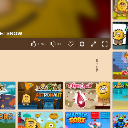
1.768
339