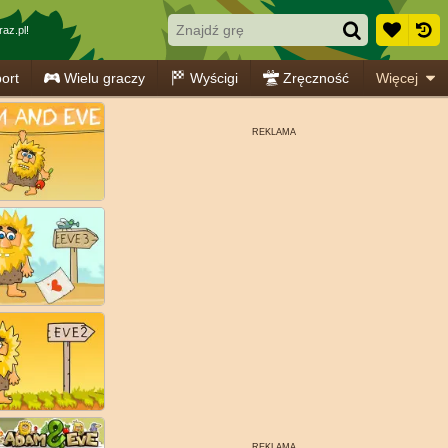
az.pl!
ort
Wielu graczy
Wyścigi
Zręczność
Więcej