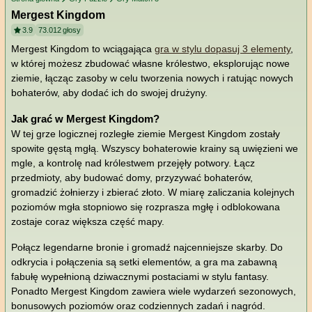
Mergest Kingdom
3.9
73.012
głosy
Mergest Kingdom to wciągająca
gra w stylu dopasuj 3 elementy
,
w której możesz zbudować własne królestwo, eksplorując nowe
ziemie, łącząc zasoby w celu tworzenia nowych i ratując nowych
bohaterów, aby dodać ich do swojej drużyny.
Jak grać w Mergest Kingdom?
W tej grze logicznej rozległe ziemie Mergest Kingdom zostały
spowite gęstą mgłą. Wszyscy bohaterowie krainy są uwięzieni we
mgle, a kontrolę nad królestwem przejęły potwory. Łącz
przedmioty, aby budować domy, przyzywać bohaterów,
gromadzić żołnierzy i zbierać złoto. W miarę zaliczania kolejnych
poziomów mgła stopniowo się rozprasza mgłę i odblokowana
zostaje coraz większa część mapy.
Połącz legendarne bronie i gromadź najcenniejsze skarby. Do
odkrycia i połączenia są setki elementów, a gra ma zabawną
fabułę wypełnioną dziwacznymi postaciami w stylu fantasy.
Ponadto Mergest Kingdom zawiera wiele wydarzeń sezonowych,
bonusowych poziomów oraz codziennych zadań i nagród.