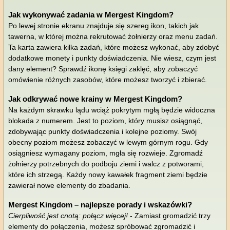
Jak wykonywać zadania w Mergest Kingdom?
Po lewej stronie ekranu znajduje się szereg ikon, takich jak
tawerna, w której można rekrutować żołnierzy oraz menu zadań.
Ta karta zawiera kilka zadań, które możesz wykonać, aby zdobyć
dodatkowe monety i punkty doświadczenia. Nie wiesz, czym jest
dany element? Sprawdź ikonę księgi zaklęć, aby zobaczyć
omówienie różnych zasobów, które możesz tworzyć i zbierać.
Jak odkrywać nowe krainy w Mergest Kingdom?
Na każdym skrawku lądu wciąż pokrytym mgłą będzie widoczna
blokada z numerem. Jest to poziom, który musisz osiągnąć,
zdobywając punkty doświadczenia i kolejne poziomy. Swój
obecny poziom możesz zobaczyć w lewym górnym rogu. Gdy
osiągniesz wymagany poziom, mgła się rozwieje. Zgromadź
żołnierzy potrzebnych do podboju ziemi i walcz z potworami,
które ich strzegą. Każdy nowy kawałek fragment ziemi będzie
zawierał nowe elementy do zbadania.
Mergest Kingdom – najlepsze porady i wskazówki?
Cierpliwość jest cnotą: połącz więcej!
- Zamiast gromadzić trzy
elementy do połączenia, możesz spróbować zgromadzić i