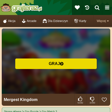
Akcja
Arcade
Dla Dziewczyn
Karty
Więcej
GRAJ
Mergest Kingdom
53.062
19.950
Strona główna
Gry Puzzle
Gry Match 3