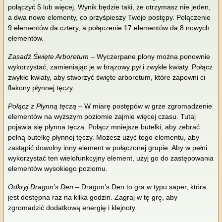
połączyć 5 lub więcej. Wynik będzie taki, że otrzymasz nie jeden,
a dwa nowe elementy, co przyśpieszy Twoje postępy. Połączenie
9 elementów da cztery, a połączenie 17 elementów da 8 nowych
elementów.
Zasadź Święte Arboretum
– Wyczerpane plony można ponownie
wykorzystać, zamieniając je w brązowy pył i zwykłe kwiaty. Połącz
zwykłe kwiaty, aby stworzyć święte arboretum, które zapewni ci
flakony płynnej tęczy.
Połącz z Płynną tęczą
– W miarę postępów w grze zgromadzenie
elementów na wyższym poziomie zajmie więcej czasu. Tutaj
pojawia się płynna tęcza. Połącz mniejsze butelki, aby zebrać
pełną butelkę płynnej tęczy. Możesz użyć tego elementu, aby
zastąpić dowolny inny element w połączonej grupie. Aby w pełni
wykorzystać ten wielofunkcyjny element, użyj go do zastępowania
elementów wysokiego poziomu.
Odkryj Dragon’s Den
– Dragon’s Den to gra w typu saper, która
jest dostępna raz na kilka godzin. Zagraj w tę grę, aby
zgromadzić dodatkową energię i klejnoty.