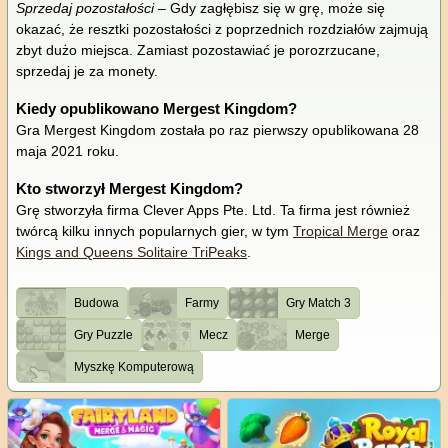
Sprzedaj pozostałości
– Gdy zagłębisz się w grę, może się
okazać, że resztki pozostałości z poprzednich rozdziałów zajmują
zbyt dużo miejsca. Zamiast pozostawiać je porozrzucane,
sprzedaj je za monety.
Kiedy opublikowano Mergest Kingdom?
Gra Mergest Kingdom została po raz pierwszy opublikowana 28
maja 2021 roku.
Kto stworzył Mergest Kingdom?
Grę stworzyła firma Clever Apps Pte. Ltd. Ta firma jest również
twórcą kilku innych popularnych gier, w tym
Tropical Merge
oraz
Kings and Queens Solitaire TriPeaks
.
Budowa
Farmy
Gry Match 3
Gry Puzzle
Mecz
Merge
Myszkę Komputerową