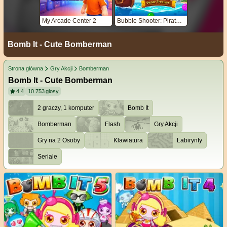
My Arcade Center 2
Bubble Shooter: Pirate Treasures
Bomb It - Cute Bomberman
Strona główna
Gry Akcji
Bomberman
Bomb It - Cute Bomberman
4.4
10.753
głosy
2 graczy, 1 komputer
Bomb It
Bomberman
Flash
Gry Akcji
Gry na 2 Osoby
Klawiatura
Labirynty
Seriale