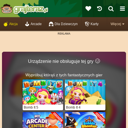
Akcja
Arcade
Dla Dziewczyn
Karty
Więcej
🥴️
Urządzenie nie obsługuje tej gry
Wypróbuj którąś z tych fantastycznych gier
Bomb It 5
Bomb It 4