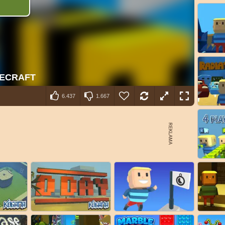
6.437
1.667