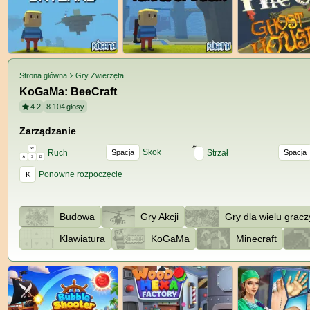
Strona główna
Gry Zwierzęta
KoGaMa: BeeCraft
4.2
8.104
głosy
Zarządzanie
Skok
Ruch
Spacja
Strzał
Spacja
Ponowne rozpoczęcie
K
Budowa
Gry Akcji
Gry dla wielu gracz
Klawiatura
KoGaMa
Minecraft