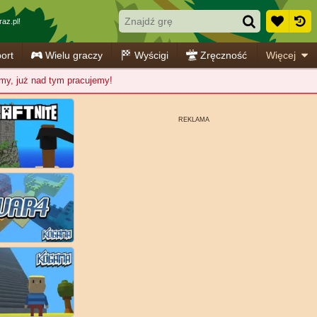
az.pl!
ort
Wielu graczy
Wyścigi
Zręczność
Więcej
jemy, już nad tym pracujemy!