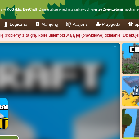
sz w
KoGaMa: BeeCraft
. Zagraj także w jedną z ciekawych
gier ze Zwierzętami
na GrajTer
Logiczne
Mahjong
Pasjans
Przygoda
Sp
ę problemy z tą grą, które uniemożliwiają jej (prawidłowe) działanie. Dzięku