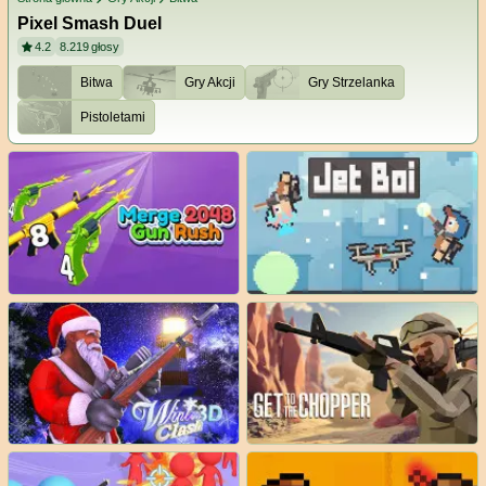
Pixel Smash Duel
4.2
8.219
głosy
Bitwa
Gry Akcji
Gry Strzelanka
Pistoletami