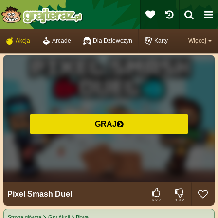
Akcja
Arcade
Dla Dziewczyn
Karty
Więcej
GRAJ
Pixel Smash Duel
6.517
1.702
Strona główna
Gry Akcji
Bitwa