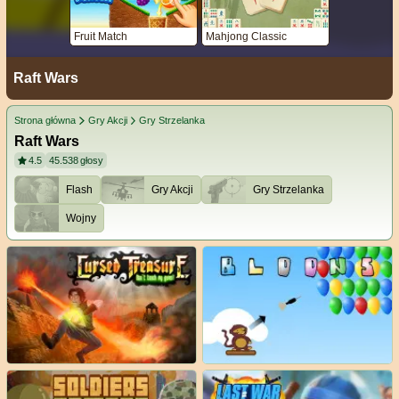
Fruit Match
Mahjong Classic
Raft Wars
Strona główna
Gry Akcji
Gry Strzelanka
Raft Wars
4.5
45.538
głosy
Flash
Gry Akcji
Gry Strzelanka
Wojny