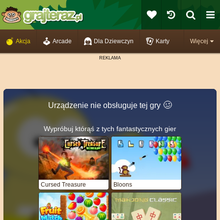
Akcja
Arcade
Dla Dziewczyn
Karty
Więcej
🥴️
Urządzenie nie obsługuje tej gry
Wypróbuj którąś z tych fantastycznych gier
Cursed Treasure
Bloons