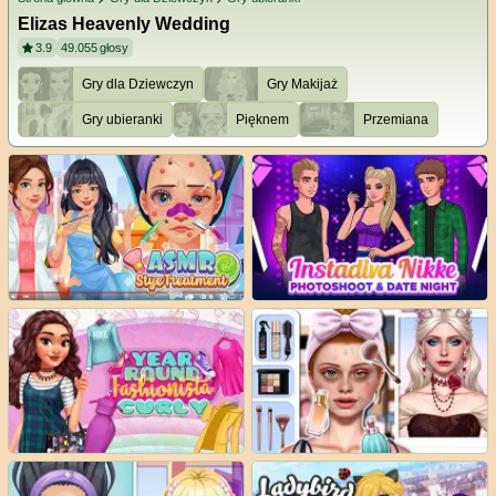
Elizas Heavenly Wedding
3.9
49.055
głosy
Gry dla Dziewczyn
Gry Makijaż
Gry ubieranki
Pięknem
Przemiana