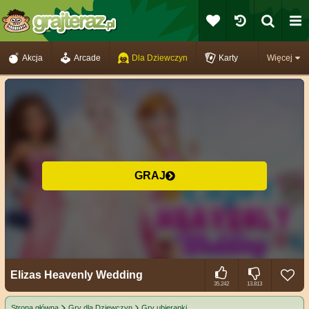
Akcja
Arcade
Dla Dziewczyn
Karty
Więcej
GRAJ
Elizas Heavenly Wedding
35.242
13.813
Strona główna
Gry dla Dziewczyn
Gry ubieranki