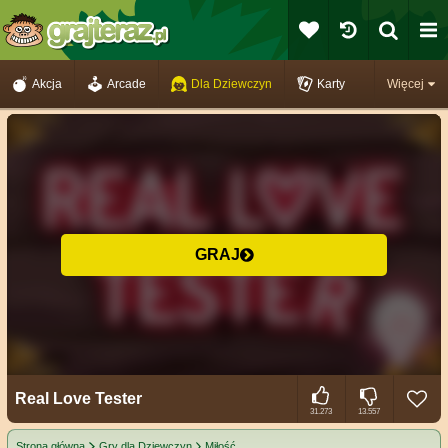
Akcja
Arcade
Dla Dziewczyn
Karty
Więcej
GRAJ
Real Love Tester
31.273
13.557
Strona główna
Gry dla Dziewczyn
Miłość