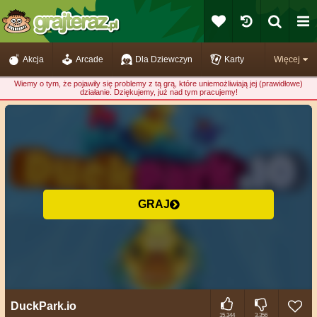
Akcja
Arcade
Dla Dziewczyn
Karty
Więcej
Wiemy o tym, że pojawiły się problemy z tą grą, które uniemożliwiają jej (prawidłowe)
działanie. Dziękujemy, już nad tym pracujemy!
GRAJ
DuckPark.io
15.344
3.356