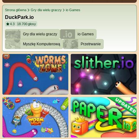
Strona główna
Gry dla wielu graczy
io Games
DuckPark.io
4.3
18.700
głosy
Gry dla wielu graczy
io Games
Myszkę Komputerową
Przetrwanie