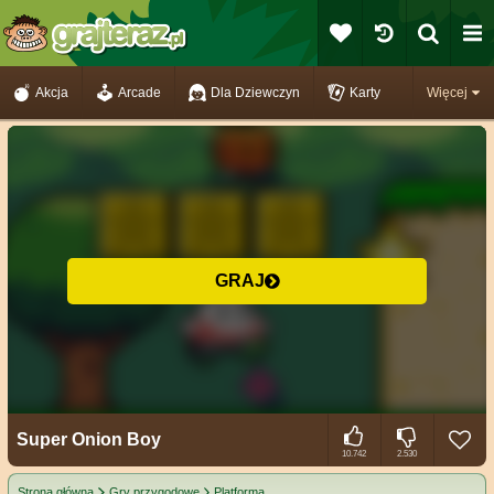
Akcja
Arcade
Dla Dziewczyn
Karty
Więcej
GRAJ
Super Onion Boy
10.742
2.530
Strona główna
Gry przygodowe
Platforma