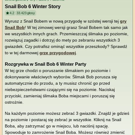
Snail Bob 6 Winter Story
4.2
33.423
głosy
Wyrusz z Snail Bobem w nową przygodę w szóstej wersji tej
gry
Snail Bob
! W tej zimowej wersji grasz Snail Bobem tak samo jak
we wszystkich innych grach. Przemieszczaj ślimaka po poziomie,
rozwiązuj zagadki i dotrzyj do mety po zebraniu wszystkich 3
gwiazdek. Czy potrafisz ominąć wszystkie przeszkody? Sprawdź
to w tej darmowej
grze przygodowej
.
Rozgrywka w Snail Bob 6 Winter Party
W tej grze chodzi o poruszanie ślimakiem po poziomie i
dokonywanie właściwych wyborów. Ślimak Bob porusza się
automatycznie do przodu, a ty musisz chronić go przed
niebezpieczeństwami czającymi się na poziomie. Naciskaj
przyciski, zamieniaj ślimaka Boba miejscami i poruszaj się
ostrożnie.
Na każdym poziomie możesz zebrać 3 gwiazdki. Znajdź je gdzieś
na poziomie i postaraj się zebrać je wszystkie. Kliknij na Snail
Boba, aby zatrzymać go w miejscu, lub naciśnij spację.
Spowoduje to zamrożenie Snail Boba. Możesz również zmienić