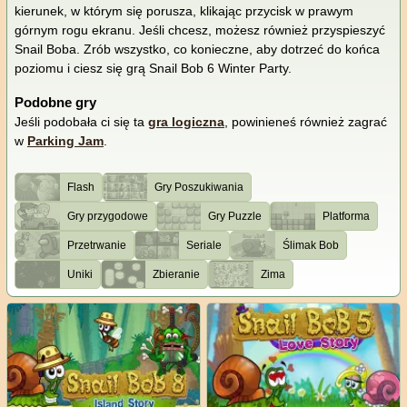
kierunek, w którym się porusza, klikając przycisk w prawym
górnym rogu ekranu. Jeśli chcesz, możesz również przyspieszyć
Snail Boba. Zrób wszystko, co konieczne, aby dotrzeć do końca
poziomu i ciesz się grą Snail Bob 6 Winter Party.
Podobne gry
Jeśli podobała ci się ta
gra logiczna
, powinieneś również zagrać
w
Parking Jam
.
Flash
Gry Poszukiwania
Gry przygodowe
Gry Puzzle
Platforma
Przetrwanie
Seriale
Ślimak Bob
Uniki
Zbieranie
Zima