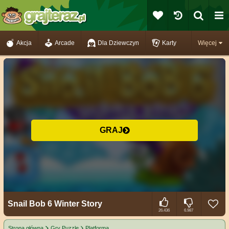
Akcja
Arcade
Dla Dziewczyn
Karty
Więcej
GRAJ
Snail Bob 6 Winter Story
26.436
6.987
Strona główna
Gry Puzzle
Platforma