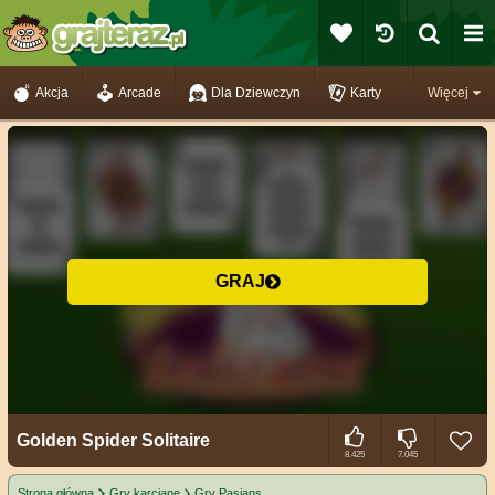
Akcja
Arcade
Dla Dziewczyn
Karty
Więcej
GRAJ
Golden Spider Solitaire
8.425
7.045
Strona główna
Gry karciane
Gry Pasjans