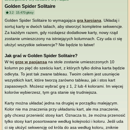
Golden Spider Solitaire
3.2
15.470
głosy
Golden Spider Solitaire to wymagająca
gra karciana
. Układaj i
sortuj karty w dwóch taliach, aby stworzyć kompletne sekwencje.
Za każdym razem, gdy rozdajesz dodatkowe karty, nowy rząd
zostanie umieszczony na istniejących kolumnach. Czy uda ci się
ułożyć wszystkie sekwencje? Nie będzie to łatwe!
Jak grać w Golden Spider Solitaire?
W tej
grze w pasjansa
na stole zostanie umieszczonych 10
kolumn po pięć do sześciu kart, z których tylko dolna karta będzie
odkryta. To jest tak zwane tableau. Twoim celem jest usunięcie
wszystkich kart, które tworzą zarówno tableau, jak i stos kart
zapasowych. Możesz wybrać grę z 1, 2 lub 4 kolorami. Im więcej
kolorów wybierzesz, tym gra stanie się trudniejsza.
Karty można układać jedna na drugiej w porządku malejącym.
Kolor nie ma znaczenia przy układaniu kart, ale ma znaczenie,
gdy chcesz przenieść stosy kart. Oznacza to, że można przenosić
tylko stosy kart posortowane według kolejności i koloru. Jeśli uda
ci się ułożyć sekwencję od króla do asa według koloru, zniknie