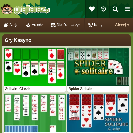
Akcja
Arcade
Dla Dziewczyn
Karty
Więcej
Gry Kasyno
Solitaire Classic
Spider Solitaire