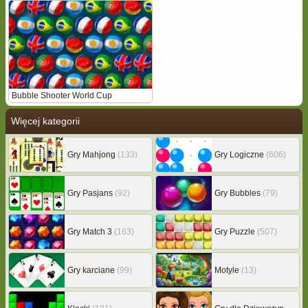
Bubble Shooter World Cup
Więcej kategorii
Gry Mahjong
(133)
Gry Logiczne
(606)
Gry Pasjans
(92)
Gry Bubbles
(79)
Gry Match 3
(163)
Gry Puzzle
(507)
Gry karciane
(99)
Motyle
(13)