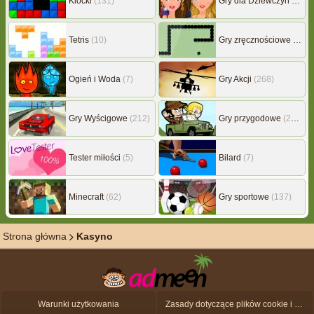
Klocki
(131)
Gry dla Dziewczyn
(239)
Tetris
(10)
Gry zręcznościowe
(507)
Ogień i Woda
(7)
Gry Akcji
(268)
Gry Wyścigowe
(212)
Gry przygodowe
(217)
Tester miłości
(5)
Bilard
(7)
Minecraft
(62)
Gry sportowe
(137)
Strona główna
Kasyno
Warunki użytkowania
Zasady dotyczące plików cookie i ochrony danych osobowych