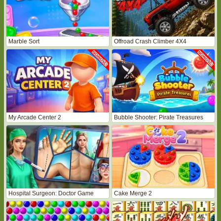
Marble Sort
Offroad Crash Climber 4X4
My Arcade Center 2
Bubble Shooter: Pirate Treasures
Hospital Surgeon: Doctor Game
Cake Merge 2