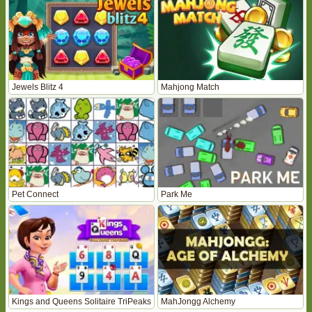
Jewels Blitz 4
Mahjong Match
Pet Connect
Park Me
Kings and Queens Solitaire TriPeaks
MahJongg Alchemy