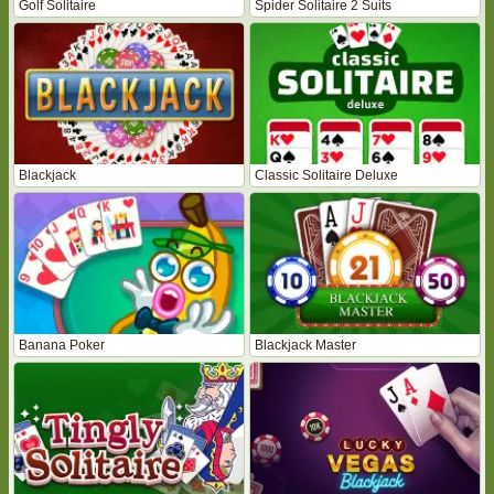
Golf Solitaire
Spider Solitaire 2 Suits
Blackjack
Classic Solitaire Deluxe
Banana Poker
Blackjack Master