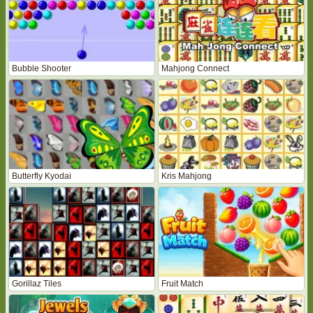
Bubble Shooter
Mahjong Connect
Butterfly Kyodai
Kris Mahjong
Gorillaz Tiles
Fruit Match