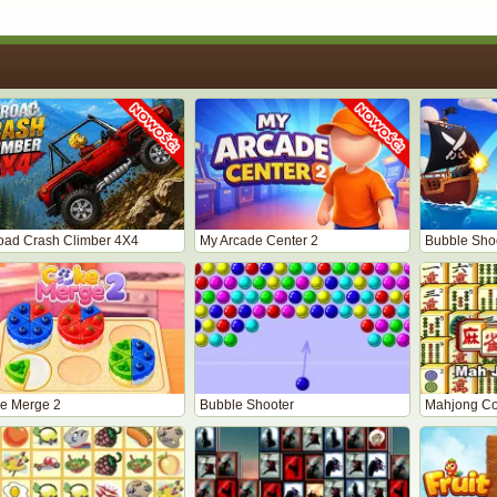
road Crash Climber 4X4
My Arcade Center 2
Bubble Shoo
e Merge 2
Bubble Shooter
Mahjong Co