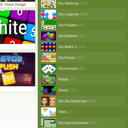
Gry Mahjong
(133)
 3D: Home Design
Gry Logiczne
(606)
Gry Pasjans
(92)
Gry Bubbles
(79)
Gry Match 3
(163)
Gry Puzzle
(507)
Gry karciane
(99)
Motyle
(13)
h
Klocki
(131)
Gry dla Dziewczyn
(239)
Tetris
(10)
Gry zręcznościowe
(507)