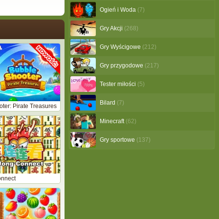
Ogień i Woda
(7)
Gry Akcji
(268)
Gry Wyścigowe
(212)
Gry przygodowe
(217)
Tester miłości
(5)
Bilard
(7)
ter: Pirate Treasures
Minecraft
(62)
Gry sportowe
(137)
nnect