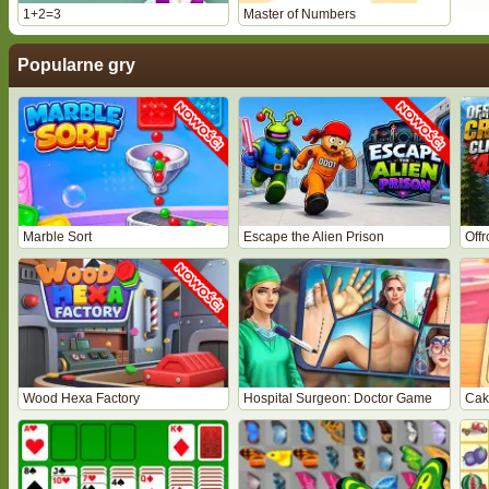
1+2=3
Master of Numbers
Popularne gry
Marble Sort
Escape the Alien Prison
Off
Wood Hexa Factory
Hospital Surgeon: Doctor Game
Cak