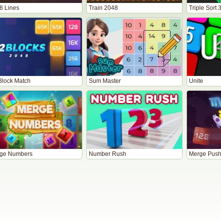
8 Lines
Train 2048
Triple Sort
Block Match
Sum Master
Unite
ge Numbers
Number Rush
Merge Pus