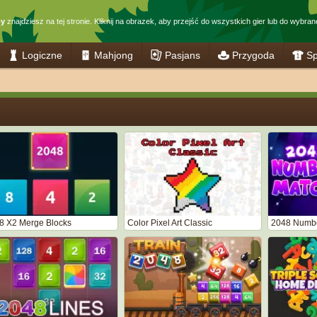
by
znajdziesz na tej stronie. Kliknij na obrazek, aby przejść do wszystkich gier lub do wybrane
Logiczne
Mahjong
Pasjans
Przygoda
Sp
8 X2 Merge Blocks
Color Pixel Art Classic
2048 Numbe