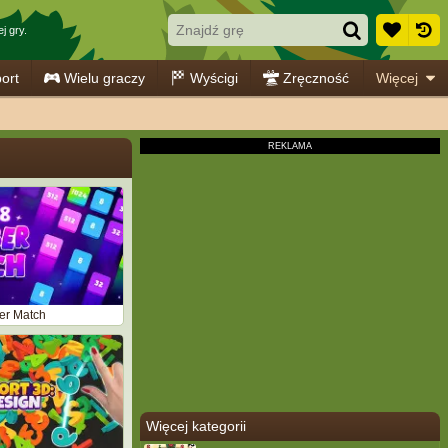
j gry.
ort
Wielu graczy
Wyścigi
Zręczność
Więcej
r Match
Więcej kategorii