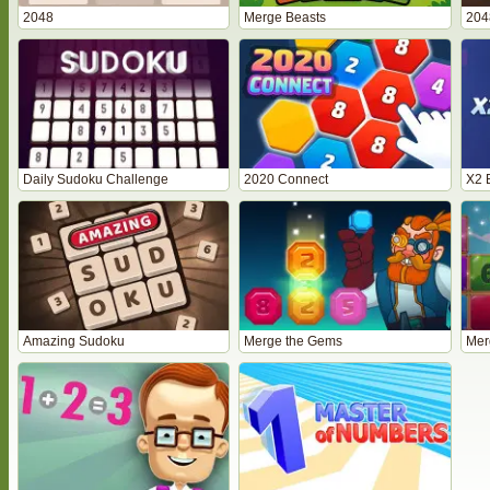
2048
Merge Beasts
204
Daily Sudoku Challenge
2020 Connect
X2 
Amazing Sudoku
Merge the Gems
Mer