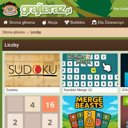
Gry Licz
Strona główna
Akcja
Bubbles
Dla Dziewczyn
Strona główna
Liczby
Liczby
Sudoku
Number Merge 10
204