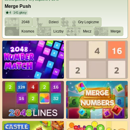
Merge Push
4
141
głosy
2048
Dzieci
Gry Logiczne
Kosmos
Liczby
Mecz
Merge