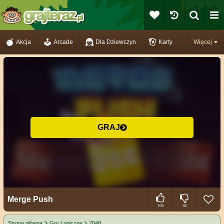
Akcja
Arcade
Dla Dziewczyn
Karty
Więcej
GRAJ
Merge Push
105
36
Strona główna
Gry Logiczne
2048