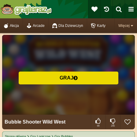
Akcja
Arcade
Dla Dziewczyn
Karty
Więcej
GRAJ
Bubble Shooter Wild West
99
245
Strona główna
Gry Logiczne
Gry Bubbles