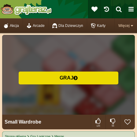
Akcja
Arcade
Dla Dziewczyn
Karty
Więcej
GRAJ
Small Wardrobe
125
56
Strona główna
Gry Logiczne
Merge