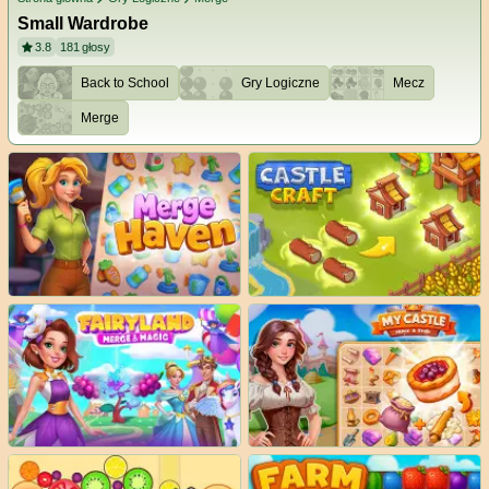
Small Wardrobe
3.8
181
głosy
Back to School
Gry Logiczne
Mecz
Merge