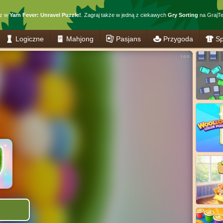
sz w
Yarn Fever: Unravel Puzzle!
. Zagraj także w jedną z ciekawych
Gry Sorting
na GrajTe
Logiczne
Mahjong
Pasjans
Przygoda
Sp