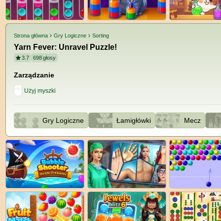
Strona główna
Gry Logiczne
Sorting
Yarn Fever: Unravel Puzzle!
3.7
698
głosy
Zarządzanie
Użyj myszki
Gry Logiczne
Łamigłówki
Mecz