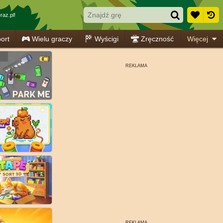
raz.pl!
ort
Wielu graczy
Wyścigi
Zręczność
Więcej