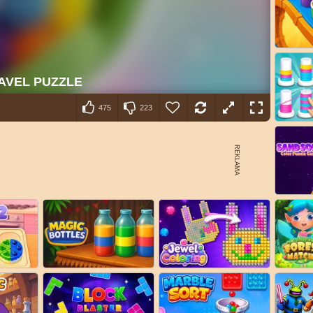
475
223