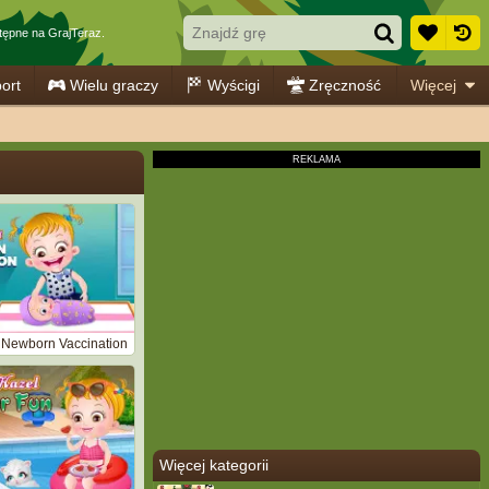
ępne na GrajTeraz.
ort
Wielu graczy
Wyścigi
Zręczność
Więcej
 Newborn Vaccination
Więcej kategorii