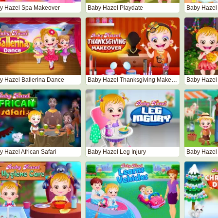
y Hazel Spa Makeover
Baby Hazel Playdate
Baby Hazel
y Hazel Ballerina Dance
Baby Hazel Thanksgiving Makeover
Baby Hazel
 Hazel African Safari
Baby Hazel Leg Injury
Baby Hazel