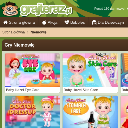
Ponad 150 darmowych
Strona główna
Akcja
Bubbles
Dla Dziewczyn
Strona główna
Niemowlę
Gry Niemowlę
Baby Hazel Eye Care
Baby Hazel Skin Care
Bab