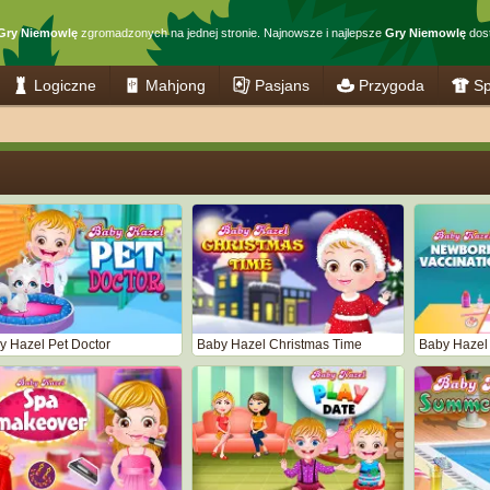
Gry Niemowlę
zgromadzonych na jednej stronie. Najnowsze i najlepsze
Gry Niemowlę
dost
Logiczne
Mahjong
Pasjans
Przygoda
Sp
y Hazel Pet Doctor
Baby Hazel Christmas Time
Baby Hazel