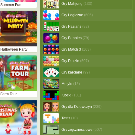
Gry Mahjong
(133)
 Summer Fun
Gry Logiczne
(606)
Gry Pasjans
(92)
Gry Bubbles
(79)
 Halloween Party
Gry Match 3
(163)
Gry Puzzle
(507)
Gry karciane
(99)
Motyle
(13)
 Farm Tour
Klocki
(131)
Gry dla Dziewczyn
(239)
Tetris
(10)
Gry zręcznościowe
(507)