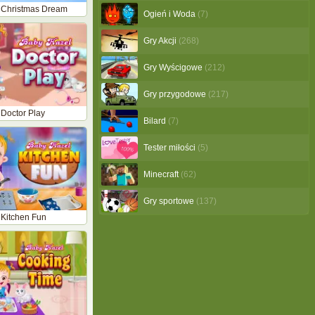
 Christmas Dream
Ogień i Woda
(7)
Gry Akcji
(268)
Gry Wyścigowe
(212)
Gry przygodowe
(217)
Doctor Play
Bilard
(7)
Tester miłości
(5)
Minecraft
(62)
Gry sportowe
(137)
 Kitchen Fun