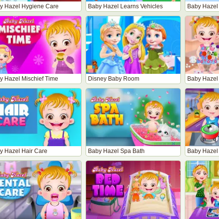
y Hazel Hygiene Care
Baby Hazel Learns Vehicles
Baby Hazel
y Hazel Mischief Time
Disney Baby Room
Baby Hazel 
y Hazel Hair Care
Baby Hazel Spa Bath
Baby Hazel