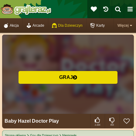
Akcja
Arcade
Dla Dziewczyn
Karty
Więcej
GRAJ
Baby Hazel Doctor Play
2.334
454
Strona główna
Gry dla Dziewczyn
Niemowlę