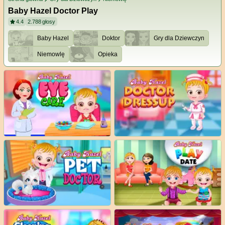
Baby Hazel Doctor Play
4.4
2.788
głosy
Baby Hazel
Doktor
Gry dla Dziewczyn
Niemowlę
Opieka