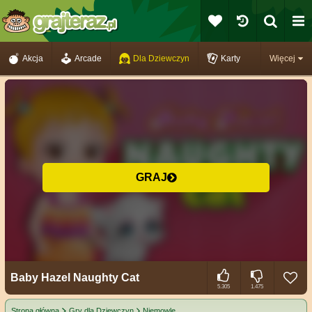
Akcja
Arcade
Dla Dziewczyn
Karty
Więcej
GRAJ
Baby Hazel Naughty Cat
5.305
1.475
Strona główna
Gry dla Dziewczyn
Niemowlę