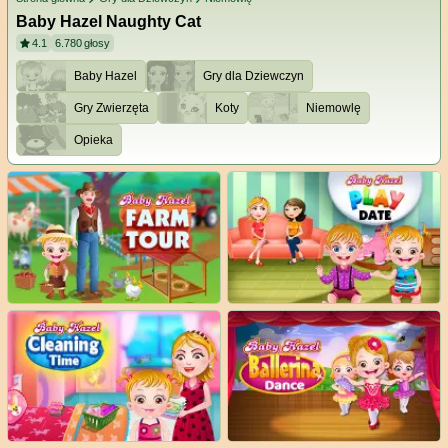
Baby Hazel Naughty Cat
4.1
6.780
głosy
Baby Hazel
Gry dla Dziewczyn
Gry Zwierzęta
Koty
Niemowlę
Opieka