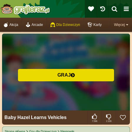
Akcja
Arcade
Dla Dziewczyn
Karty
Więcej
GRAJ
Baby Hazel Learns Vehicles
7.596
2.109
Strona główna
Gry dla Dziewczyn
Niemowlę