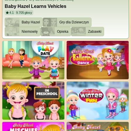
Baby Hazel Learns Vehicles
4.1
9.705
głosy
Baby Hazel
Gry dla Dziewczyn
Niemowlę
Opieka
Zabawki