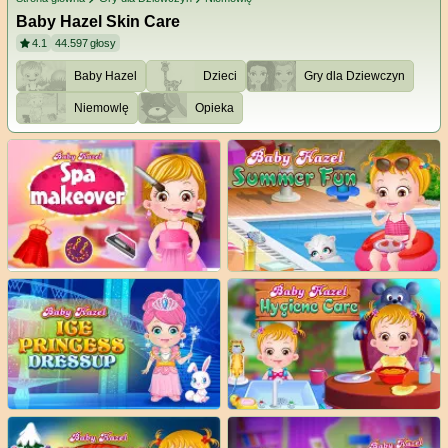
Baby Hazel Skin Care
4.1
44.597
głosy
Baby Hazel
Dzieci
Gry dla Dziewczyn
Niemowlę
Opieka