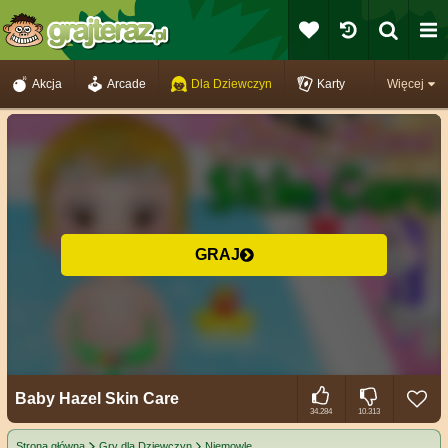
Akcja
Arcade
Dla Dziewczyn
Karty
Więcej
GRAJ
Baby Hazel Skin Care
34.284
10.313
Strona główna
Gry dla Dziewczyn
Niemowlę