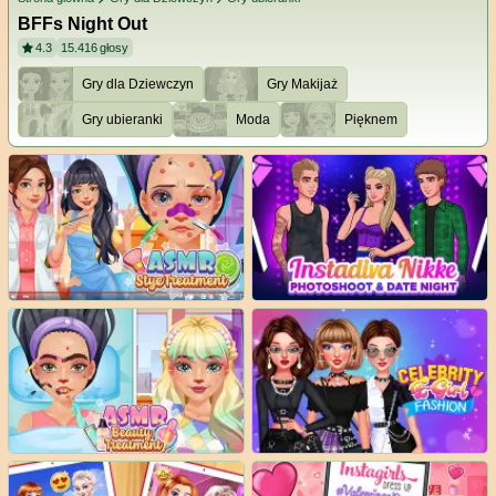
BFFs Night Out
4.3
15.416
głosy
Gry dla Dziewczyn
Gry Makijaż
Gry ubieranki
Moda
Pięknem