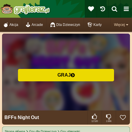
Akcja
Arcade
Dla Dziewczyn
Karty
Więcej
GRAJ
BFFs Night Out
12.520
2.896
Strona główna
Gry dla Dziewczyn
Gry ubieranki