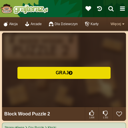
Akcja
Arcade
Dla Dziewczyn
Karty
Więcej
GRAJ
Block Wood Puzzle 2
1.836
1.152
Strona główna
Gry Puzzle
Klocki