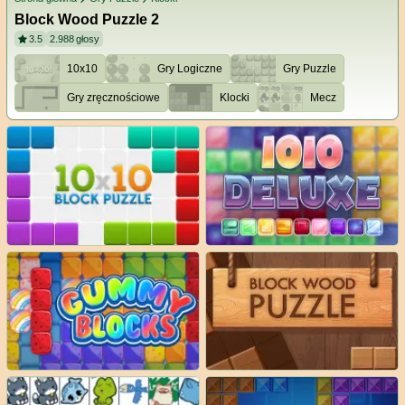
Block Wood Puzzle 2
3.5
2.988
głosy
10x10
Gry Logiczne
Gry Puzzle
Gry zręcznościowe
Klocki
Mecz