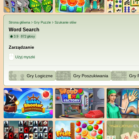
Strona główna
Gry Puzzle
Szukanie słów
Word Search
3.9
872
głosy
Zarządzanie
Użyj myszki
Gry Logiczne
Gry Poszukiwania
Gry 