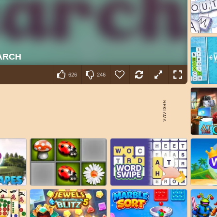
626
246