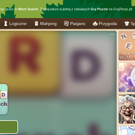
raz grasz w
Word Search
. Zagraj także w jedną z ciekawych
Gry Puzzle
na GrajTeraz.pl!
Logiczne
Mahjong
Pasjans
Przygoda
Sp