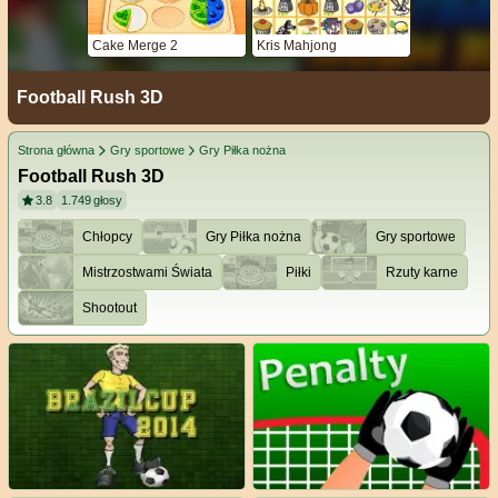
Cake Merge 2
Kris Mahjong
Football Rush 3D
Strona główna
Gry sportowe
Gry Piłka nożna
Football Rush 3D
3.8
1.749
głosy
Chłopcy
Gry Piłka nożna
Gry sportowe
Mistrzostwami Świata
Piłki
Rzuty karne
Shootout