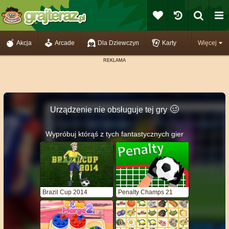
Akcja
Arcade
Dla Dziewczyn
Karty
Więcej
🥴️
Urządzenie nie obsługuje tej gry
Wypróbuj którąś z tych fantastycznych gier
Brazil Cup 2014
Penalty Champs 21