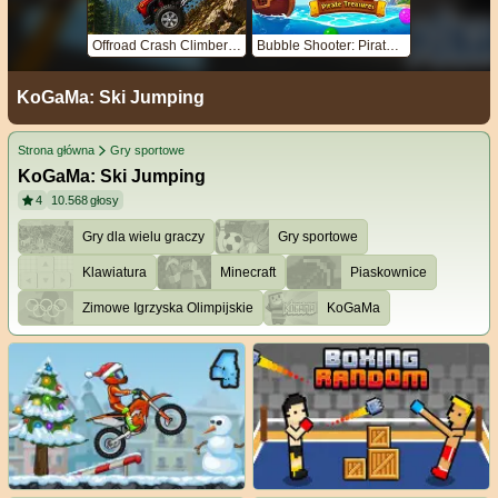
Offroad Crash Climber 4X4
Bubble Shooter: Pirate Treasures
KoGaMa: Ski Jumping
Strona główna
Gry sportowe
KoGaMa: Ski Jumping
4
10.568
głosy
Gry dla wielu graczy
Gry sportowe
Klawiatura
Minecraft
Piaskownice
Zimowe Igrzyska Olimpijskie
KoGaMa