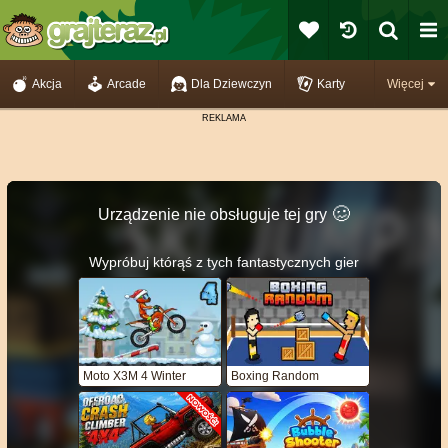
Akcja
Arcade
Dla Dziewczyn
Karty
Więcej
🥴️
Urządzenie nie obsługuje tej gry
Wypróbuj którąś z tych fantastycznych gier
Moto X3M 4 Winter
Boxing Random