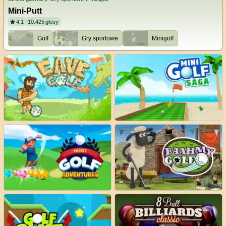
Mini-Putt
4.1
10.425
głosy
Golf
Gry sportowe
Minigolf