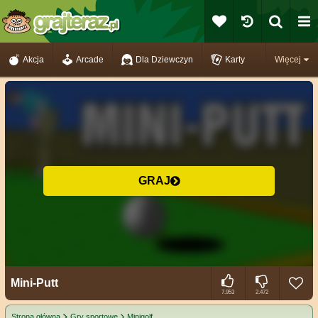
Akcja
Arcade
Dla Dziewczyn
Karty
Więcej
GRAJ
Mini-Putt
7.953
2.472
Strona główna
Gry sportowe
Minigolf