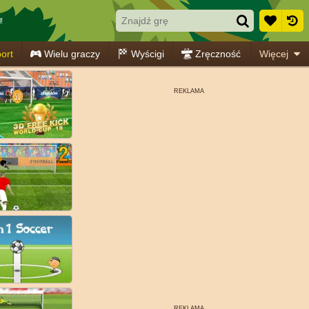
!
ort
Wielu graczy
Wyścigi
Zręczność
Więcej