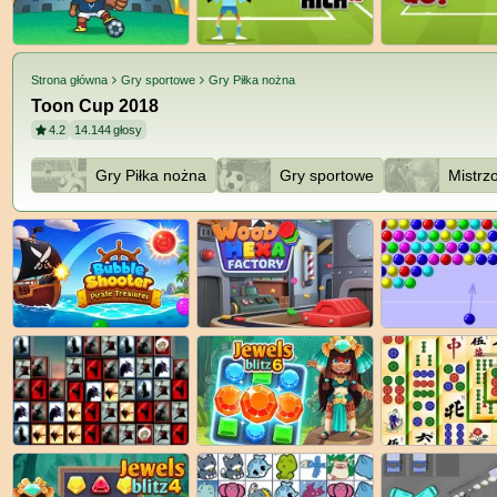
Strona główna
Gry sportowe
Gry Piłka nożna
Toon Cup 2018
4.2
14.144
głosy
Gry Piłka nożna
Gry sportowe
Mistrz