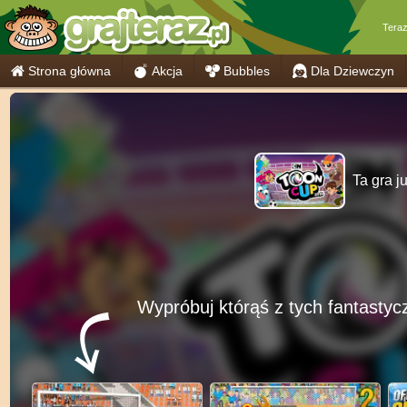
Tera
Strona główna
Akcja
Bubbles
Dla Dziewczyn
Ta gra j
Wypróbuj którąś z tych fantastyc