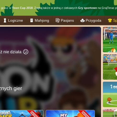
z grasz w
Toon Cup 2018
. Zagraj także w jedną z ciekawych
Gry sportowe
na GrajTeraz.pl
Logiczne
Mahjong
Pasjans
Przygoda
Sp
😕
uż nie działa
znych gier