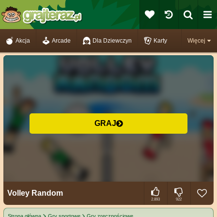
Akcja
Arcade
Dla Dziewczyn
Karty
Więcej
GRAJ
Volley Random
2.893
922
Strona główna
Gry sportowe
Gry zręcznościowe