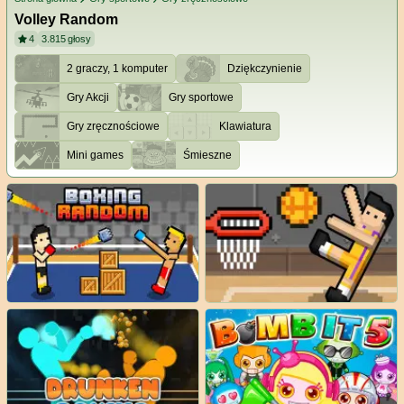
Volley Random
4
3.815
głosy
2 graczy, 1 komputer
Dziękczynienie
Gry Akcji
Gry sportowe
Gry zręcznościowe
Klawiatura
Mini games
Śmieszne