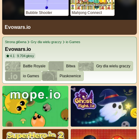
Bubble Shooter
Mahjong Connect
Evowars.io
Strona główna
Gry dla wielu graczy
io Games
Evowars.io
4.1
9.704
głosy
Battle Royale
Bitwa
Gry dla wielu graczy
io Games
Piaskownice