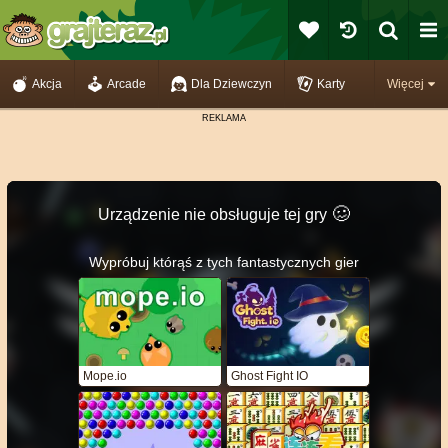
Akcja
Arcade
Dla Dziewczyn
Karty
Więcej
🥴️
Urządzenie nie obsługuje tej gry
Wypróbuj którąś z tych fantastycznych gier
Mope.io
Ghost Fight IO