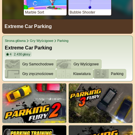
Marble Sort
Bubble Shooter
Extreme Car Parking
Strona główna
Gry Wyścigowe
Parking
Extreme Car Parking
4
2.430
głosy
Gry Samochodowe
Gry Wyścigowe
Gry zręcznościowe
Klawiatura
Parking