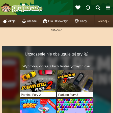
Akcja
Arcade
Dla Dziewczyn
Karty
Więcej
🥴️
Urządzenie nie obsługuje tej gry
Wypróbuj którąś z tych fantastycznych gier
Parking Fury 2
Parking Fury 3