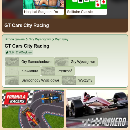
Hospital Surgeon: Doctor Game
Solitaire Classic
GT Cars City Racing
Strona główna
Gry Wyścigowe
Wyczyny
GT Cars City Racing
3.9
2.205
głosy
Gry Samochodowe
Gry Wyścigowe
Klawiatura
Prędkość
Samochody Wyścigowe
Wyczyny