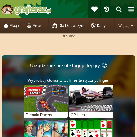
Akcja
Arcade
Dla Dziewczyn
Karty
Więcej
🥴️
Urządzenie nie obsługuje tej gry
Wypróbuj którąś z tych fantastycznych gier
Formula Racers
GP Hero