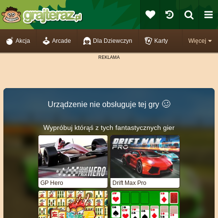
Akcja
Arcade
Dla Dziewczyn
Karty
Więcej
🥴️
Urządzenie nie obsługuje tej gry
Wypróbuj którąś z tych fantastycznych gier
GP Hero
Drift Max Pro