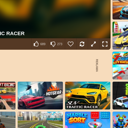
689
273