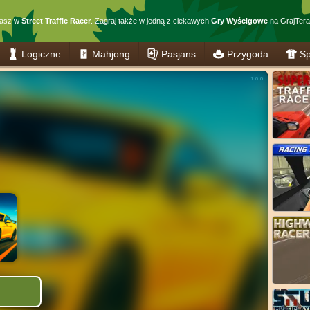
rasz w
Street Traffic Racer
. Zagraj także w jedną z ciekawych
Gry Wyścigowe
na GrajTeraz
Logiczne
Mahjong
Pasjans
Przygoda
Sp