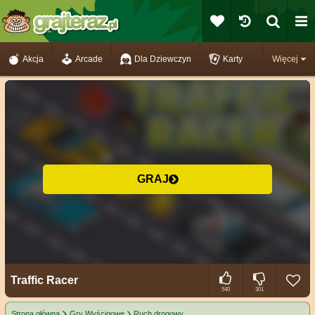
Akcja
Arcade
Dla Dziewczyn
Karty
Więcej
GRAJ
Traffic Racer
540
301
Strona główna
Gry Wyścigowe
Ruch drogowy