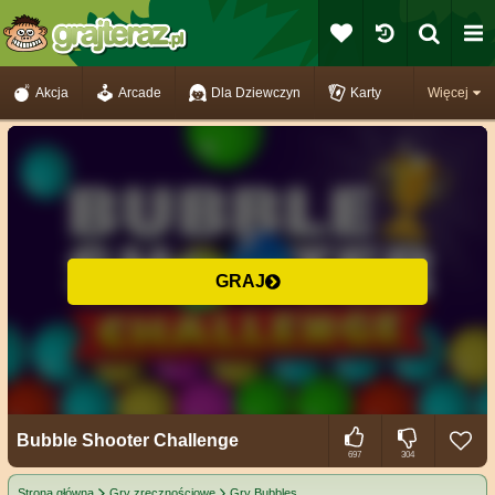
Akcja
Arcade
Dla Dziewczyn
Karty
Więcej
GRAJ
Bubble Shooter Challenge
697
304
Strona główna
Gry zręcznościowe
Gry Bubbles