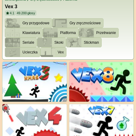
Vex 3
4.1
49.200
głosy
Gry przygodowe
Gry zręcznościowe
Klawiatura
Platforma
Przetrwanie
Seriale
Skoki
Stickman
Ucieczka
Vex