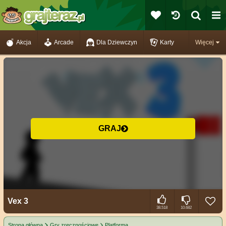
Akcja
Arcade
Dla Dziewczyn
Karty
Więcej
GRAJ
Vex 3
38.518
10.682
Strona główna
Gry zręcznościowe
Platforma