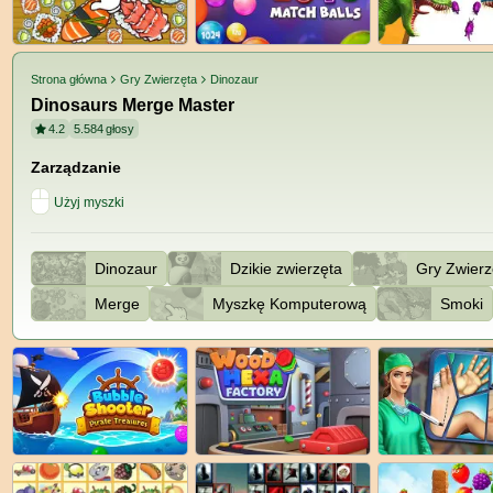
Strona główna
Gry Zwierzęta
Dinozaur
Dinosaurs Merge Master
4.2
5.584
głosy
Zarządzanie
Użyj myszki
Dinozaur
Dzikie zwierzęta
Gry Zwierz
Merge
Myszkę Komputerową
Smoki