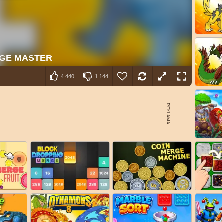
4.440
1.144