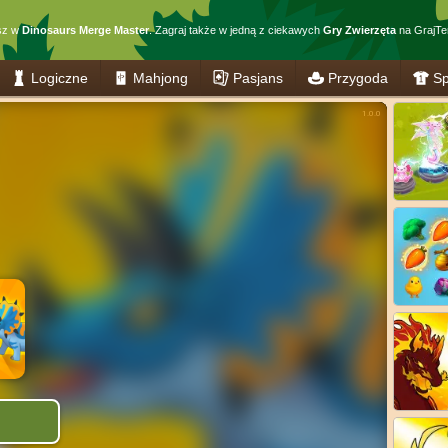
sz w
Dinosaurs Merge Master
. Zagraj także w jedną z ciekawych
Gry Zwierzęta
na GrajTer
Logiczne
Mahjong
Pasjans
Przygoda
Sp