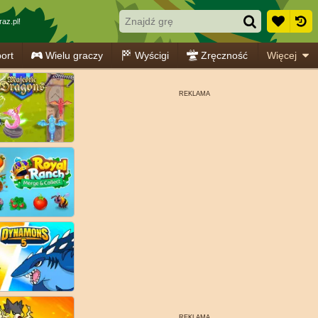
az.pl!
ort
Wielu graczy
Wyścigi
Zręczność
Więcej