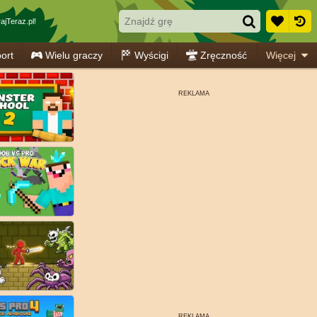
ajTeraz.pl!
ort
Wielu graczy
Wyścigi
Zręczność
Więcej