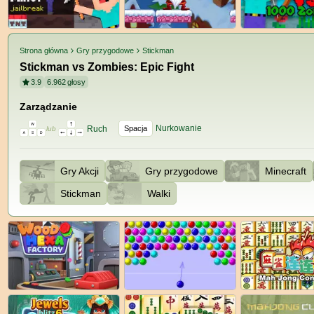
Strona główna
Gry przygodowe
Stickman
Stickman vs Zombies: Epic Fight
3.9
6.962
głosy
Zarządzanie
Nurkowanie
Ruch
Spacja
lub
Gry Akcji
Gry przygodowe
Minecraft
Stickman
Walki