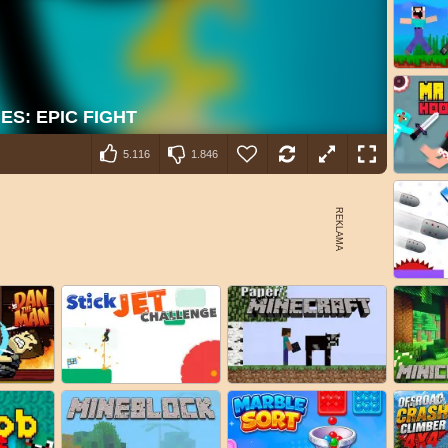
5.116
1.846