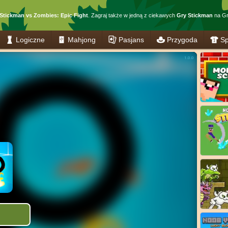
Stickman vs Zombies: Epic Fight
. Zagraj także w jedną z ciekawych
Gry Stickman
na Gr
Logiczne
Mahjong
Pasjans
Przygoda
Sp