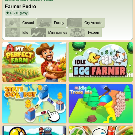
Farmer Pedro
4
749
głosy
Casual
Farmy
Gry Arcade
Idle
Mini games
Tycoon