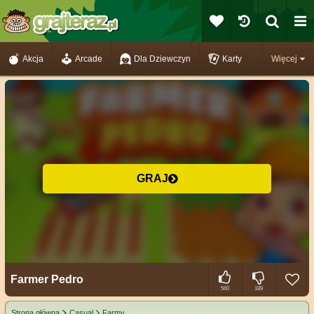
Akcja
Arcade
Dla Dziewczyn
Karty
Więcej
GRAJ
Farmer Pedro
560
189
Strona główna
Casual
Farmy