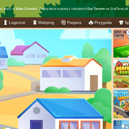
az grasz w
State Connect
. Zagraj także w jedną z ciekawych
Gry Tycoon
na GrajTeraz.pl!
Logiczne
Mahjong
Pasjans
Przygoda
Sp