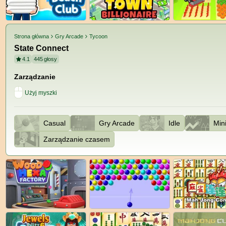
Strona główna
Gry Arcade
Tycoon
State Connect
4.1
445
głosy
Zarządzanie
Użyj myszki
Casual
Gry Arcade
Idle
Min
Zarządzanie czasem