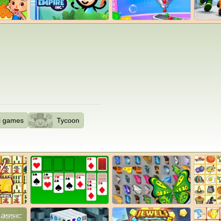
i games
Tycoon