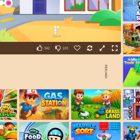
342
103